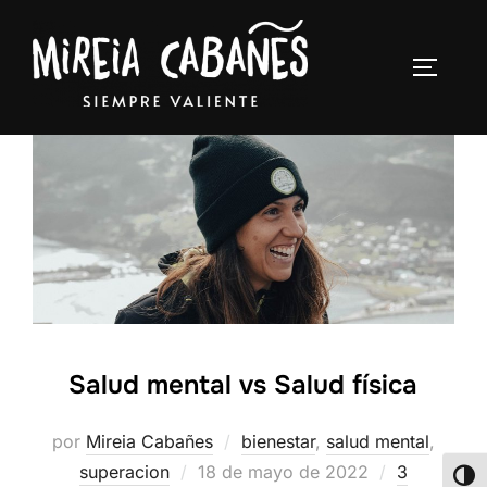
Salud mental vs Salud física
por
Mireia Cabañes
bienestar
,
salud mental
,
superacion
18 de mayo de 2022
3
ALT