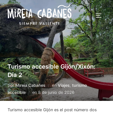
Turismo accesible Gijón/Xixón:
Día 2
por
Mireia Cabañes
en
Viajes
,
turismo
accesible
en
8 de junio de 2026
Turismo accesible Gijón es el post número dos